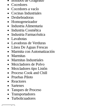
Bombos de Grageado
Cocedores
Cocedores a vacío
Cocinas Industriales
Deshebradoras
Homogeneizador
Industria Alimentaria
Industria Cosmética
Industria Farmacéutica
Lavabotas
Lavadoras de Verduras
Línea De Aguas Frescas
Marmita con Automatización
Marmitas
Marmitas Industriales
Mezcladores de Polvo
Mezcladores tipo Listón
Proceso Cook and Chill
Pruebas Piloto
Reactores
Sartenes
Tanques de Proceso
Transportadores
Turbolicuadores