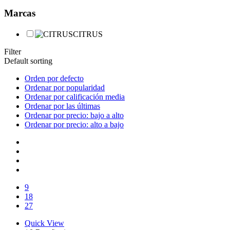
Marcas
CITRUS
Filter
Default sorting
Orden por defecto
Ordenar por popularidad
Ordenar por calificación media
Ordenar por las últimas
Ordenar por precio: bajo a alto
Ordenar por precio: alto a bajo
9
18
27
Quick View