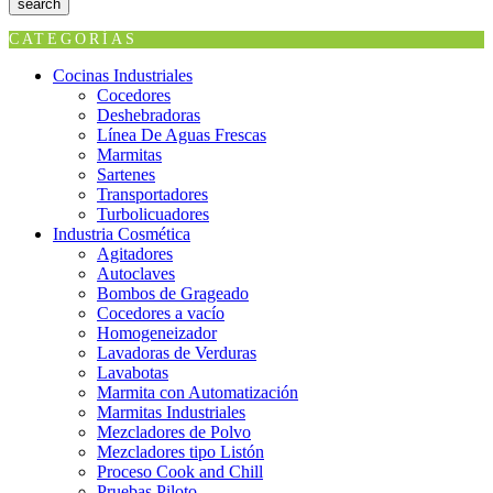
search
CATEGORÍAS
Cocinas Industriales
Cocedores
Deshebradoras
Línea De Aguas Frescas
Marmitas
Sartenes
Transportadores
Turbolicuadores
Industria Cosmética
Agitadores
Autoclaves
Bombos de Grageado
Cocedores a vacío
Homogeneizador
Lavadoras de Verduras
Lavabotas
Marmita con Automatización
Marmitas Industriales
Mezcladores de Polvo
Mezcladores tipo Listón
Proceso Cook and Chill
Pruebas Piloto