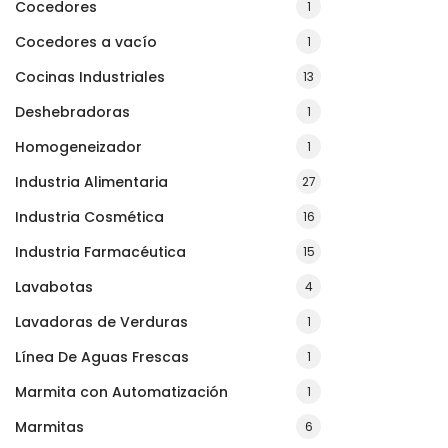
Cocedores
1
Cocedores a vacío
1
Cocinas Industriales
13
Deshebradoras
1
Homogeneizador
1
Industria Alimentaria
27
Industria Cosmética
16
Industria Farmacéutica
15
Lavabotas
4
Lavadoras de Verduras
1
Línea De Aguas Frescas
1
Marmita con Automatización
1
Marmitas
6