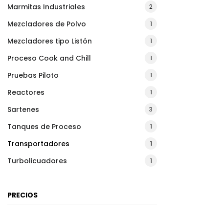
Marmitas Industriales
2
Mezcladores de Polvo
1
Mezcladores tipo Listón
1
Proceso Cook and Chill
1
Pruebas Piloto
1
Reactores
1
Sartenes
3
Tanques de Proceso
1
Transportadores
1
Turbolicuadores
1
PRECIOS