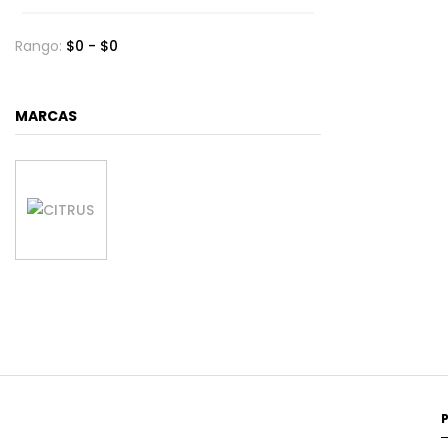
Rango:
$
0
- $
0
MARCAS