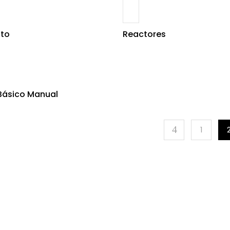
oto
Reactores
Básico Manual
1