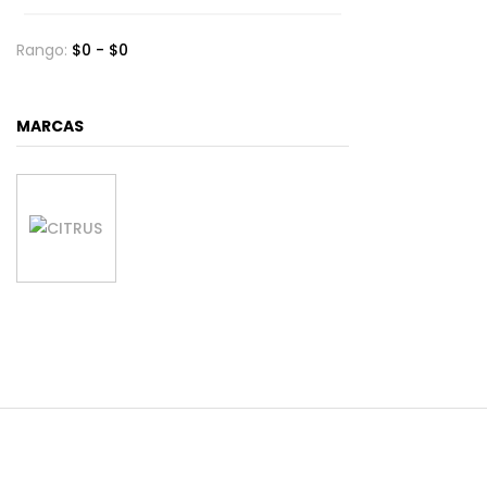
Rango:
$
0
- $
0
MARCAS