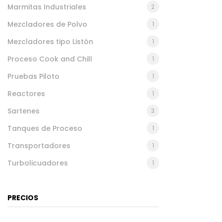
Marmitas Industriales
2
Mezcladores de Polvo
1
Mezcladores tipo Listón
1
Proceso Cook and Chill
1
Pruebas Piloto
1
Reactores
1
Sartenes
3
Tanques de Proceso
1
Transportadores
1
Turbolicuadores
1
PRECIOS