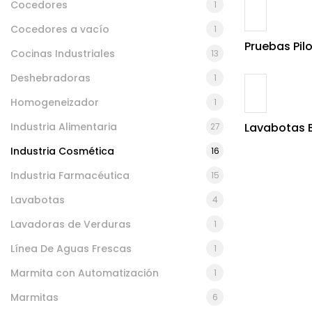
Cocedores
1
Cocedores a vacío
1
Pruebas Pil
Cocinas Industriales
13
Deshebradoras
1
Homogeneizador
1
Industria Alimentaria
Lavabotas 
27
Industria Cosmética
16
Industria Farmacéutica
15
Lavabotas
4
Lavadoras de Verduras
1
Línea De Aguas Frescas
1
Marmita con Automatización
1
Marmitas
6