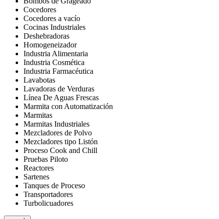
Bombos de Grageado
Cocedores
Cocedores a vacío
Cocinas Industriales
Deshebradoras
Homogeneizador
Industria Alimentaria
Industria Cosmética
Industria Farmacéutica
Lavabotas
Lavadoras de Verduras
Línea De Aguas Frescas
Marmita con Automatización
Marmitas
Marmitas Industriales
Mezcladores de Polvo
Mezcladores tipo Listón
Proceso Cook and Chill
Pruebas Piloto
Reactores
Sartenes
Tanques de Proceso
Transportadores
Turbolicuadores