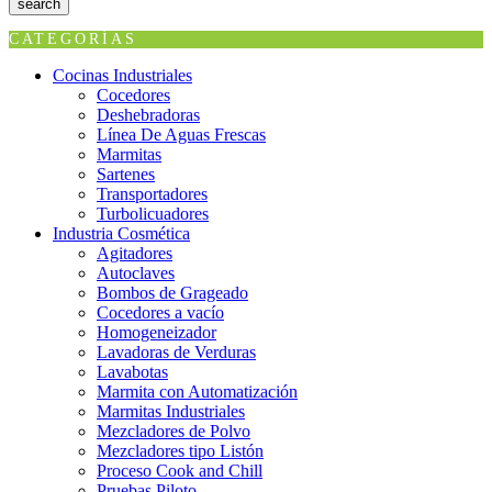
search
CATEGORÍAS
Cocinas Industriales
Cocedores
Deshebradoras
Línea De Aguas Frescas
Marmitas
Sartenes
Transportadores
Turbolicuadores
Industria Cosmética
Agitadores
Autoclaves
Bombos de Grageado
Cocedores a vacío
Homogeneizador
Lavadoras de Verduras
Lavabotas
Marmita con Automatización
Marmitas Industriales
Mezcladores de Polvo
Mezcladores tipo Listón
Proceso Cook and Chill
Pruebas Piloto