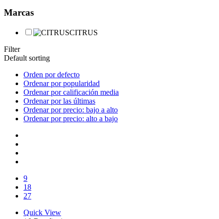
Marcas
CITRUS
Filter
Default sorting
Orden por defecto
Ordenar por popularidad
Ordenar por calificación media
Ordenar por las últimas
Ordenar por precio: bajo a alto
Ordenar por precio: alto a bajo
9
18
27
Quick View