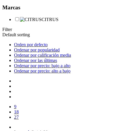
Marcas
CITRUS
Filter
Default sorting
Orden por defecto
Ordenar por popularidad
Ordenar por calificación media
Ordenar por las últimas
Ordenar por precio: bajo a alto
Ordenar por precio: alto a bajo
9
18
27