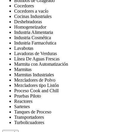
Bombos de Grageado
Cocedores
Cocedores a vacío
Cocinas Industriales
Deshebradoras
Homogeneizador
Industria Alimentaria
Industria Cosmética
Industria Farmacéutica
Lavabotas
Lavadoras de Verduras
Línea De Aguas Frescas
Marmita con Automatización
Marmitas
Marmitas Industriales
Mezcladores de Polvo
Mezcladores tipo Listón
Proceso Cook and Chill
Pruebas Piloto
Reactores
Sartenes
Tanques de Proceso
Transportadores
Turbolicuadores