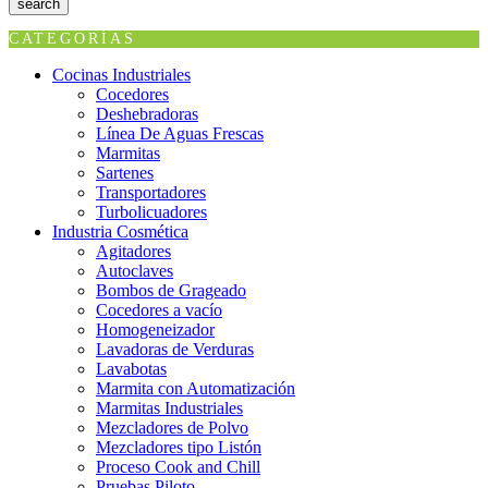
search
CATEGORÍAS
Cocinas Industriales
Cocedores
Deshebradoras
Línea De Aguas Frescas
Marmitas
Sartenes
Transportadores
Turbolicuadores
Industria Cosmética
Agitadores
Autoclaves
Bombos de Grageado
Cocedores a vacío
Homogeneizador
Lavadoras de Verduras
Lavabotas
Marmita con Automatización
Marmitas Industriales
Mezcladores de Polvo
Mezcladores tipo Listón
Proceso Cook and Chill
Pruebas Piloto