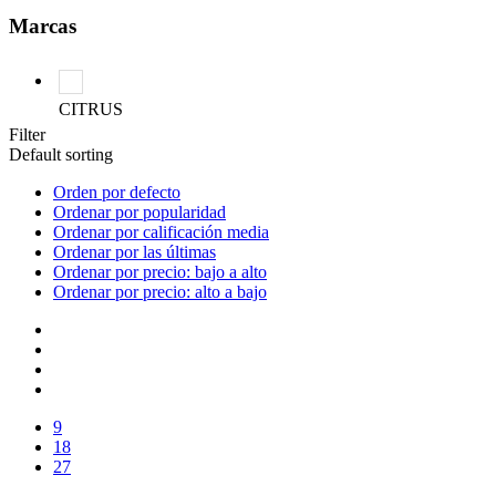
Marcas
CITRUS
Filter
Default sorting
Orden por defecto
Ordenar por popularidad
Ordenar por calificación media
Ordenar por las últimas
Ordenar por precio: bajo a alto
Ordenar por precio: alto a bajo
9
18
27