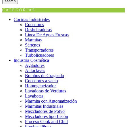
search
CATEGORÍAS
Cocinas Industriales
Cocedores
Deshebradoras
Línea De Aguas Frescas
Marmitas
Sartenes
Transportadores
Turbolicuadores
Industria Cosmética
Agitadores
Autoclaves
Bombos de Grageado
Cocedores a vacío
Homogeneizador
Lavadoras de Verduras
Lavabotas
Marmita con Automatización
Marmitas Industriales
Mezcladores de Polvo
Mezcladores tipo Listón
Proceso Cook and Chill
Pruebas Piloto