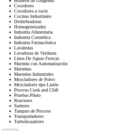
Bombos de Grageado
Cocedores
Cocedores a vacío
Cocinas Industriales
Deshebradoras
Homogeneizador
Industria Alimentaria
Industria Cosmética
Industria Farmacéutica
Lavabotas
Lavadoras de Verduras
Línea De Aguas Frescas
Marmita con Automatización
Marmitas
Marmitas Industriales
Mezcladores de Polvo
Mezcladores tipo Listón
Proceso Cook and Chill
Pruebas Piloto
Reactores
Sartenes
Tanques de Proceso
Transportadores
Turbolicuadores