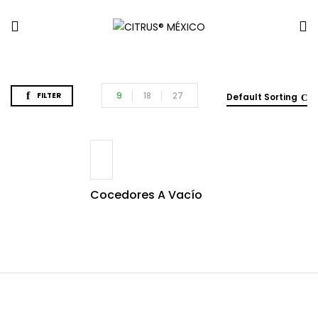
9
18
27
FILTER
Default Sorting
Cocedores A Vacío