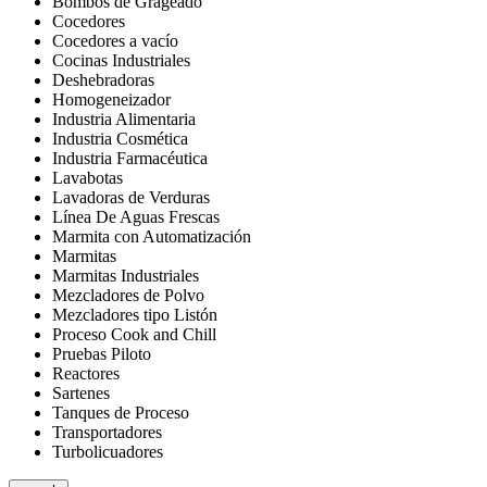
Bombos de Grageado
Cocedores
Cocedores a vacío
Cocinas Industriales
Deshebradoras
Homogeneizador
Industria Alimentaria
Industria Cosmética
Industria Farmacéutica
Lavabotas
Lavadoras de Verduras
Línea De Aguas Frescas
Marmita con Automatización
Marmitas
Marmitas Industriales
Mezcladores de Polvo
Mezcladores tipo Listón
Proceso Cook and Chill
Pruebas Piloto
Reactores
Sartenes
Tanques de Proceso
Transportadores
Turbolicuadores