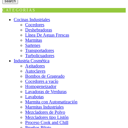
search
CATEGORÍAS
Cocinas Industriales
Cocedores
Deshebradoras
Línea De Aguas Frescas
Marmitas
Sartenes
Transportadores
Turbolicuadores
Industria Cosmética
Agitadores
Autoclaves
Bombos de Grageado
Cocedores a vacío
Homogeneizador
Lavadoras de Verduras
Lavabotas
Marmita con Automatización
Marmitas Industriales
Mezcladores de Polvo
Mezcladores tipo Listón
Proceso Cook and Chill
Pruebas Piloto