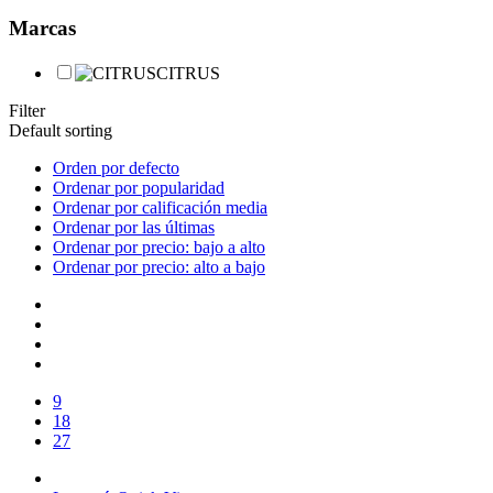
Marcas
CITRUS
Filter
Default sorting
Orden por defecto
Ordenar por popularidad
Ordenar por calificación media
Ordenar por las últimas
Ordenar por precio: bajo a alto
Ordenar por precio: alto a bajo
9
18
27