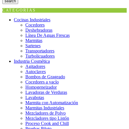
search
CATEGORÍAS
Cocinas Industriales
Cocedores
Deshebradoras
Línea De Aguas Frescas
Marmitas
Sartenes
Transportadores
Turbolicuadores
Industria Cosmética
Agitadores
Autoclaves
Bombos de Grageado
Cocedores a vacío
Homogeneizador
Lavadoras de Verduras
Lavabotas
Marmita con Automatización
Marmitas Industriales
Mezcladores de Polvo
Mezcladores tipo Listón
Proceso Cook and Chill
Pruebas Piloto