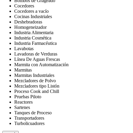
Bombos de Grageado
Cocedores
Cocedores a vacío
Cocinas Industriales
Deshebradoras
Homogeneizador
Industria Alimentaria
Industria Cosmética
Industria Farmacéutica
Lavabotas
Lavadoras de Verduras
Línea De Aguas Frescas
Marmita con Automatización
Marmitas
Marmitas Industriales
Mezcladores de Polvo
Mezcladores tipo Listón
Proceso Cook and Chill
Pruebas Piloto
Reactores
Sartenes
Tanques de Proceso
Transportadores
Turbolicuadores