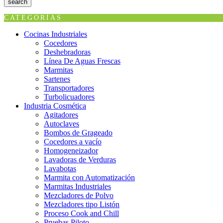
search
CATEGORÍAS
Cocinas Industriales
Cocedores
Deshebradoras
Línea De Aguas Frescas
Marmitas
Sartenes
Transportadores
Turbolicuadores
Industria Cosmética
Agitadores
Autoclaves
Bombos de Grageado
Cocedores a vacío
Homogeneizador
Lavadoras de Verduras
Lavabotas
Marmita con Automatización
Marmitas Industriales
Mezcladores de Polvo
Mezcladores tipo Listón
Proceso Cook and Chill
Pruebas Piloto