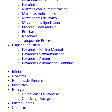
Lavadoras de Verduras
Lavabotas
Marmita con Automatización
Marmitas Industriales
Mezcladores de Polvo
Mezcladores tipo Listón
Proceso Cook and Chill
Pruebas Piloto
Reactores
Tanques de Proceso
Higiene Industrial
Lavabotas Básico Manual
Lavabotas Semiautomático
Lavabotas Automático
Lavabotas Automático Continuo
Inicio
Nosotros
Equipos de Proceso
Productos
Energía
Calor Solar De Proceso
Check-Up Energético
Distribuidores
Contacto