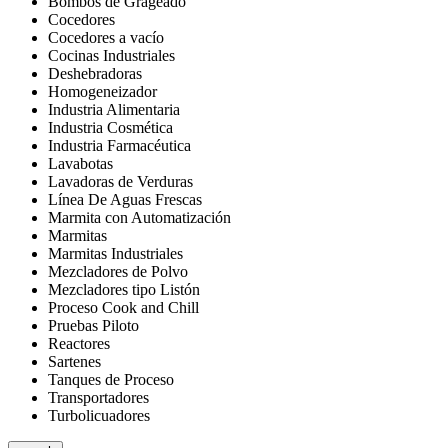
Bombos de Grageado
Cocedores
Cocedores a vacío
Cocinas Industriales
Deshebradoras
Homogeneizador
Industria Alimentaria
Industria Cosmética
Industria Farmacéutica
Lavabotas
Lavadoras de Verduras
Línea De Aguas Frescas
Marmita con Automatización
Marmitas
Marmitas Industriales
Mezcladores de Polvo
Mezcladores tipo Listón
Proceso Cook and Chill
Pruebas Piloto
Reactores
Sartenes
Tanques de Proceso
Transportadores
Turbolicuadores