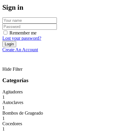
Sign in
Remember me
Lost your password?
Create An Account
Hide Filter
Categorías
Agitadores
1
Autoclaves
1
Bombos de Grageado
1
Cocedores
1