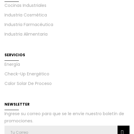
Cocinas Industriales
Industria Cosmética
Industria Farmacéutica
Industria Alimentaria
SERVICIOS
Energía
Check-Up Energético
Calor Solar De Proceso
NEWSLETTER
Ingrese su correo para que se le envíe nuestro boletín de
promociones.