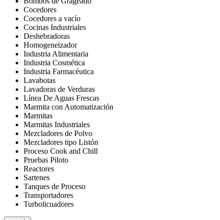
Bombos de Grageado
Cocedores
Cocedores a vacío
Cocinas Industriales
Deshebradoras
Homogeneizador
Industria Alimentaria
Industria Cosmética
Industria Farmacéutica
Lavabotas
Lavadoras de Verduras
Línea De Aguas Frescas
Marmita con Automatización
Marmitas
Marmitas Industriales
Mezcladores de Polvo
Mezcladores tipo Listón
Proceso Cook and Chill
Pruebas Piloto
Reactores
Sartenes
Tanques de Proceso
Transportadores
Turbolicuadores