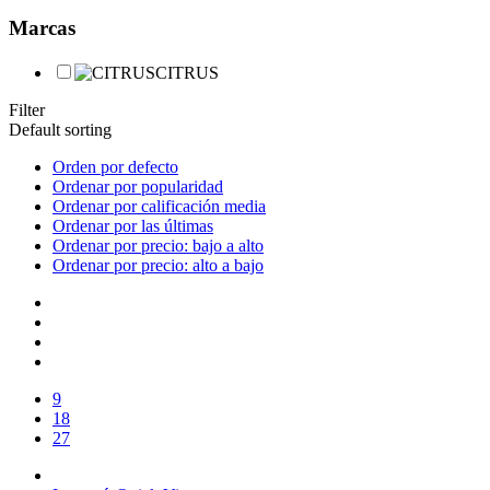
Marcas
CITRUS
Filter
Default sorting
Orden por defecto
Ordenar por popularidad
Ordenar por calificación media
Ordenar por las últimas
Ordenar por precio: bajo a alto
Ordenar por precio: alto a bajo
9
18
27