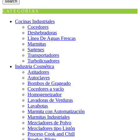
search
CATEGORÍAS
Cocinas Industriales
Cocedores
Deshebradoras
Línea De Aguas Frescas
Marmitas
Sartenes
Transportadores
Turbolicuadores
Industria Cosmética
Agitadores
Autoclaves
Bombos de Grageado
Cocedores a vacío
Homogeneizador
Lavadoras de Verduras
Lavabotas
Marmita con Automatización
Marmitas Industriales
Mezcladores de Polvo
Mezcladores tipo Listón
Proceso Cook and Chill
Pruebas Piloto