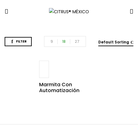
9
18
27
FILTER
Default Sorting
Marmita Con
Automatización