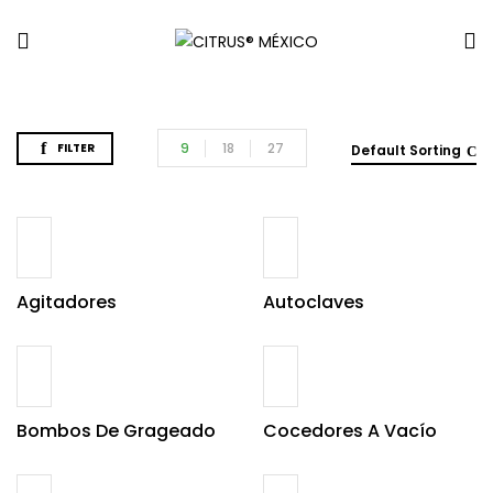
9
18
27
FILTER
Default Sorting
Agitadores
Autoclaves
Bombos De Grageado
Cocedores A Vacío