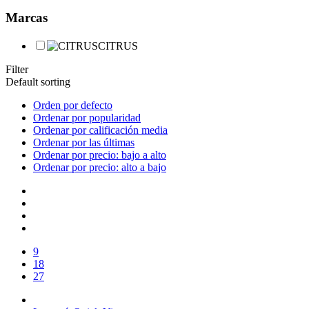
Marcas
CITRUS
Filter
Default sorting
Orden por defecto
Ordenar por popularidad
Ordenar por calificación media
Ordenar por las últimas
Ordenar por precio: bajo a alto
Ordenar por precio: alto a bajo
9
18
27