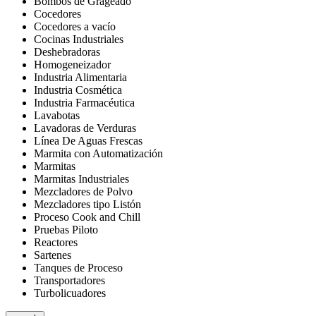
Bombos de Grageado
Cocedores
Cocedores a vacío
Cocinas Industriales
Deshebradoras
Homogeneizador
Industria Alimentaria
Industria Cosmética
Industria Farmacéutica
Lavabotas
Lavadoras de Verduras
Línea De Aguas Frescas
Marmita con Automatización
Marmitas
Marmitas Industriales
Mezcladores de Polvo
Mezcladores tipo Listón
Proceso Cook and Chill
Pruebas Piloto
Reactores
Sartenes
Tanques de Proceso
Transportadores
Turbolicuadores