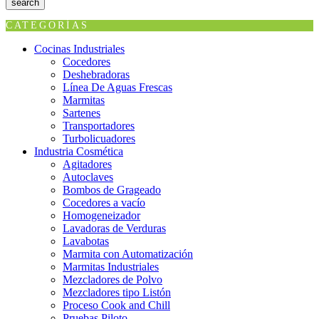
search
CATEGORÍAS
Cocinas Industriales
Cocedores
Deshebradoras
Línea De Aguas Frescas
Marmitas
Sartenes
Transportadores
Turbolicuadores
Industria Cosmética
Agitadores
Autoclaves
Bombos de Grageado
Cocedores a vacío
Homogeneizador
Lavadoras de Verduras
Lavabotas
Marmita con Automatización
Marmitas Industriales
Mezcladores de Polvo
Mezcladores tipo Listón
Proceso Cook and Chill
Pruebas Piloto