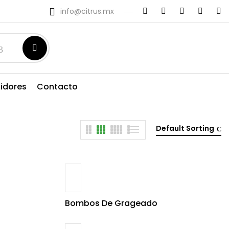
info@citrus.mx
uidores
Contacto
Default Sorting
Bombos De Grageado