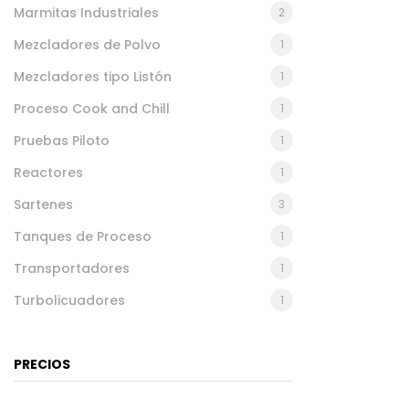
Marmitas Industriales
2
Mezcladores de Polvo
1
Mezcladores tipo Listón
1
Proceso Cook and Chill
1
Pruebas Piloto
1
Reactores
1
Sartenes
3
Tanques de Proceso
1
Transportadores
1
Turbolicuadores
1
PRECIOS