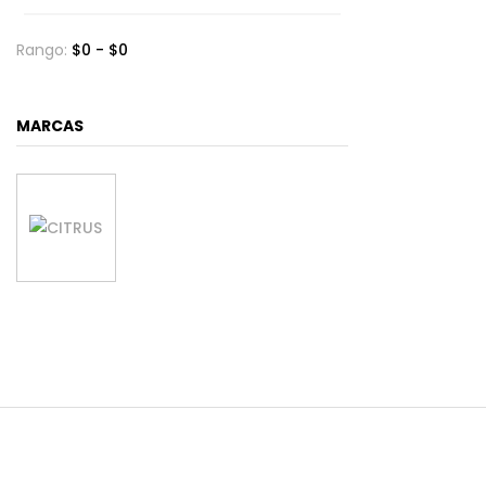
Rango:
$
0
- $
0
MARCAS