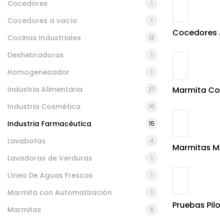
Cocedores
1
Cocedores a vacío
1
Cocedores 
Cocinas Industriales
13
Deshebradoras
1
Homogeneizador
1
Industria Alimentaria
Marmita Co
27
Industria Cosmética
16
Industria Farmacéutica
15
Lavabotas
4
Marmitas Ma
Lavadoras de Verduras
1
Línea De Aguas Frescas
1
Marmita con Automatización
1
Pruebas Pil
Marmitas
6