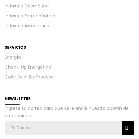
Industria Cosmética
Industria Farmacéutica
Industria Alimentaria
SERVICIOS
Energía
Check-Up Energético
Calor Solar De Proceso
NEWSLETTER
Ingrese su correo para que se le envíe nuestro boletín de
promociones.