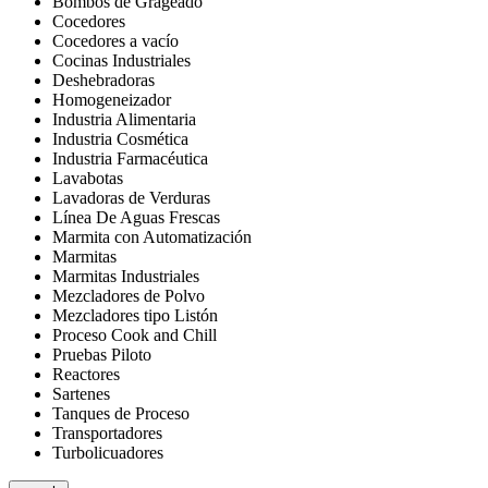
Bombos de Grageado
Cocedores
Cocedores a vacío
Cocinas Industriales
Deshebradoras
Homogeneizador
Industria Alimentaria
Industria Cosmética
Industria Farmacéutica
Lavabotas
Lavadoras de Verduras
Línea De Aguas Frescas
Marmita con Automatización
Marmitas
Marmitas Industriales
Mezcladores de Polvo
Mezcladores tipo Listón
Proceso Cook and Chill
Pruebas Piloto
Reactores
Sartenes
Tanques de Proceso
Transportadores
Turbolicuadores