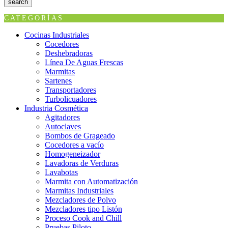
search
CATEGORÍAS
Cocinas Industriales
Cocedores
Deshebradoras
Línea De Aguas Frescas
Marmitas
Sartenes
Transportadores
Turbolicuadores
Industria Cosmética
Agitadores
Autoclaves
Bombos de Grageado
Cocedores a vacío
Homogeneizador
Lavadoras de Verduras
Lavabotas
Marmita con Automatización
Marmitas Industriales
Mezcladores de Polvo
Mezcladores tipo Listón
Proceso Cook and Chill
Pruebas Piloto