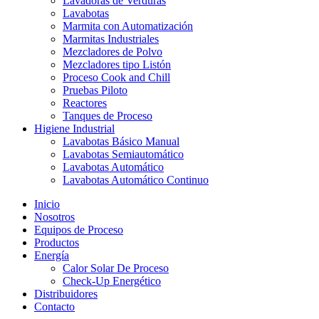
Lavadoras de Verduras
Lavabotas
Marmita con Automatización
Marmitas Industriales
Mezcladores de Polvo
Mezcladores tipo Listón
Proceso Cook and Chill
Pruebas Piloto
Reactores
Tanques de Proceso
Higiene Industrial
Lavabotas Básico Manual
Lavabotas Semiautomático
Lavabotas Automático
Lavabotas Automático Continuo
Inicio
Nosotros
Equipos de Proceso
Productos
Energía
Calor Solar De Proceso
Check-Up Energético
Distribuidores
Contacto