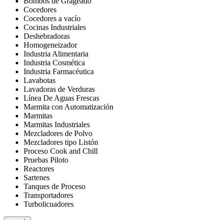
Bombos de Grageado
Cocedores
Cocedores a vacío
Cocinas Industriales
Deshebradoras
Homogeneizador
Industria Alimentaria
Industria Cosmética
Industria Farmacéutica
Lavabotas
Lavadoras de Verduras
Línea De Aguas Frescas
Marmita con Automatización
Marmitas
Marmitas Industriales
Mezcladores de Polvo
Mezcladores tipo Listón
Proceso Cook and Chill
Pruebas Piloto
Reactores
Sartenes
Tanques de Proceso
Transportadores
Turbolicuadores