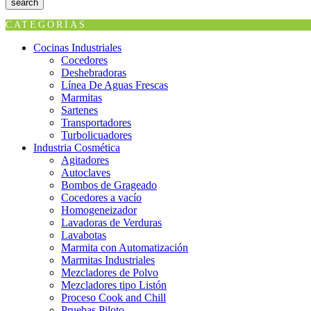
search
CATEGORÍAS
Cocinas Industriales
Cocedores
Deshebradoras
Línea De Aguas Frescas
Marmitas
Sartenes
Transportadores
Turbolicuadores
Industria Cosmética
Agitadores
Autoclaves
Bombos de Grageado
Cocedores a vacío
Homogeneizador
Lavadoras de Verduras
Lavabotas
Marmita con Automatización
Marmitas Industriales
Mezcladores de Polvo
Mezcladores tipo Listón
Proceso Cook and Chill
Pruebas Piloto