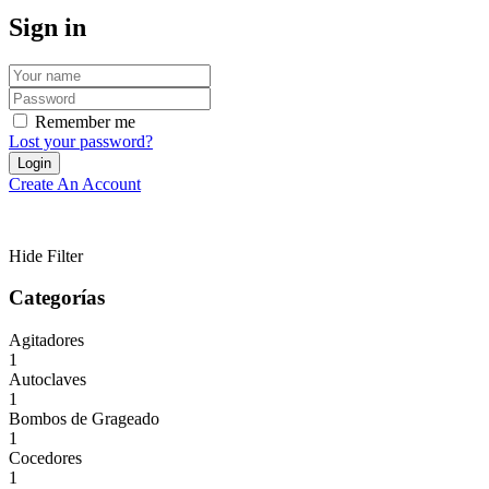
Sign in
Remember me
Lost your password?
Create An Account
Hide Filter
Categorías
Agitadores
1
Autoclaves
1
Bombos de Grageado
1
Cocedores
1