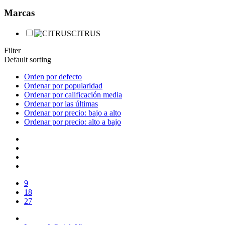
Marcas
CITRUS
Filter
Default sorting
Orden por defecto
Ordenar por popularidad
Ordenar por calificación media
Ordenar por las últimas
Ordenar por precio: bajo a alto
Ordenar por precio: alto a bajo
9
18
27