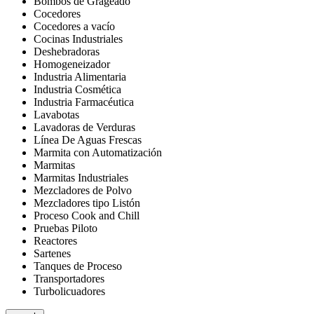
Bombos de Grageado
Cocedores
Cocedores a vacío
Cocinas Industriales
Deshebradoras
Homogeneizador
Industria Alimentaria
Industria Cosmética
Industria Farmacéutica
Lavabotas
Lavadoras de Verduras
Línea De Aguas Frescas
Marmita con Automatización
Marmitas
Marmitas Industriales
Mezcladores de Polvo
Mezcladores tipo Listón
Proceso Cook and Chill
Pruebas Piloto
Reactores
Sartenes
Tanques de Proceso
Transportadores
Turbolicuadores