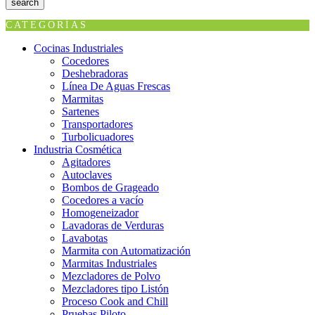
search
CATEGORÍAS
Cocinas Industriales
Cocedores
Deshebradoras
Línea De Aguas Frescas
Marmitas
Sartenes
Transportadores
Turbolicuadores
Industria Cosmética
Agitadores
Autoclaves
Bombos de Grageado
Cocedores a vacío
Homogeneizador
Lavadoras de Verduras
Lavabotas
Marmita con Automatización
Marmitas Industriales
Mezcladores de Polvo
Mezcladores tipo Listón
Proceso Cook and Chill
Pruebas Piloto